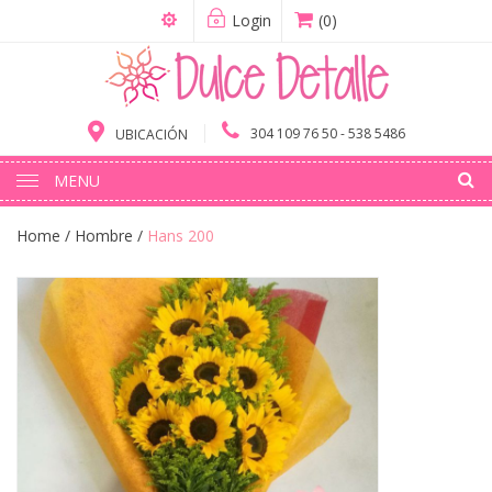
Login
(0)
304 109 76 50 - 538 5486
UBICACIÓN
MENU
Home
/
Hombre
/
Hans 200