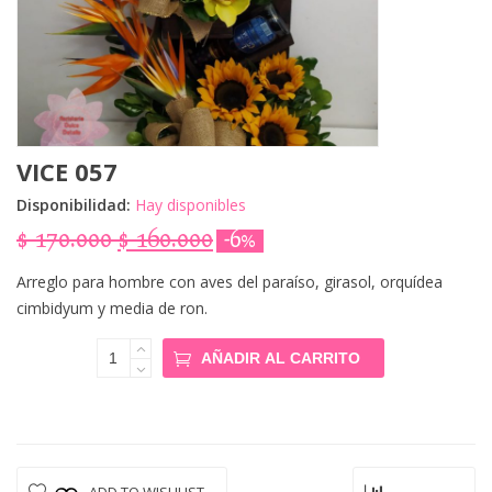
VICE 057
Disponibilidad:
Hay disponibles
E
E
$
170.000
$
160.000
-6%
l
l
p
p
Arreglo para hombre con aves del paraíso, girasol, orquídea
r
r
cimbidyum y media de ron.
e
e
c
c
Vice 057
AÑADIR AL CARRITO
i
i
Cantidad
o
o
o
a
r
c
i
t