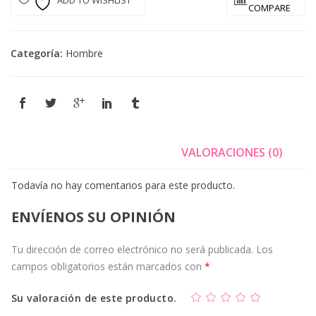
ADD TO WISHLIST
g
u
COMPARE
i
a
n
l
a
e
Categoría:
Hombre
l
s
e
:
r
$
a
:
1
$
6
VALORACIONES (0)
0
1
.
Todavía no hay comentarios para este producto.
7
0
0
0
ENVÍENOS SU OPINIÓN
.
0
0
.
Tu dirección de correo electrónico no será publicada.
Los
0
campos obligatorios están marcados con
*
0
.
Su valoración de este producto.