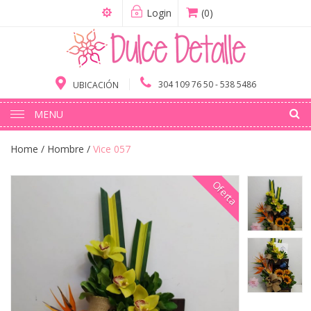
Login
(0)
304 109 76 50 - 538 5486
UBICACIÓN
MENU
Home
/
Hombre
/
Vice 057
Oferta