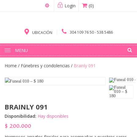
Login
(0)
304 109 76 50 - 538 5486
UBICACIÓN
MENU
Home
/
Fúnebres y condolencias
/
Brainly 091
BRAINLY 091
Disponibilidad:
Hay disponibles
$
200.000
Hermosos arreglos florales para acompañar a nuestros seres