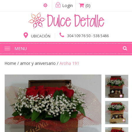
Login
(0)
304 109 76 50 - 538 5486
UBICACIÓN
MENU
Home
/
amor y aniversario
/
Aroha 191