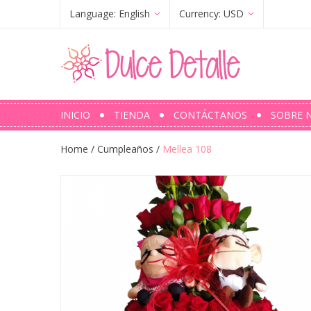
Language:
English
Currency:
USD
Français
(
French
)
€
(
EUR
)
English
$ (USD)
INICIO
TIENDA
CONTÁCTANOS
SOBRE 
Home
/
Cumpleaños
/
Mellea 108