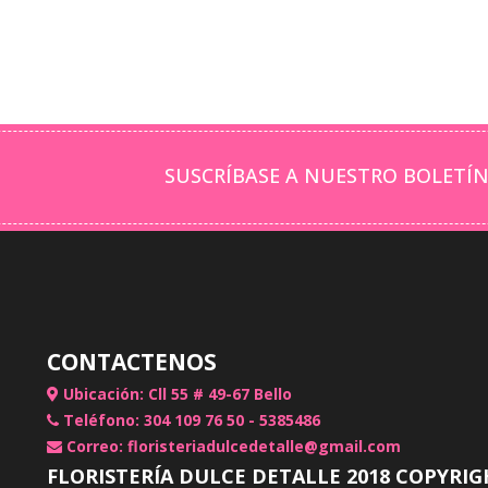
SUSCRÍBASE A NUESTRO BOLETÍN
CONTACTENOS
Ubicación: Cll 55 # 49-67 Bello
Teléfono: 304 109 76 50 - 5385486
Correo: floristeriadulcedetalle@gmail.com
FLORISTERÍA DULCE DETALLE 2018 COPYRIG