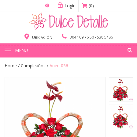
Login
(0)
304 109 76 50 - 538 5486
UBICACIÓN
MENU
Home
/
Cumpleaños
/
Aneu 056