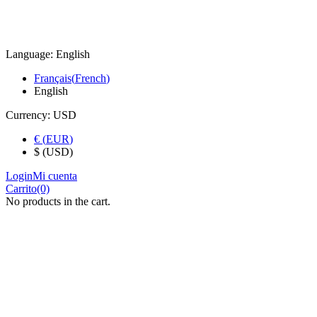
Language:
English
Français
(
French
)
English
Currency:
USD
€
(
EUR
)
$ (USD)
Login
Mi cuenta
Carrito
(0)
No products in the cart.