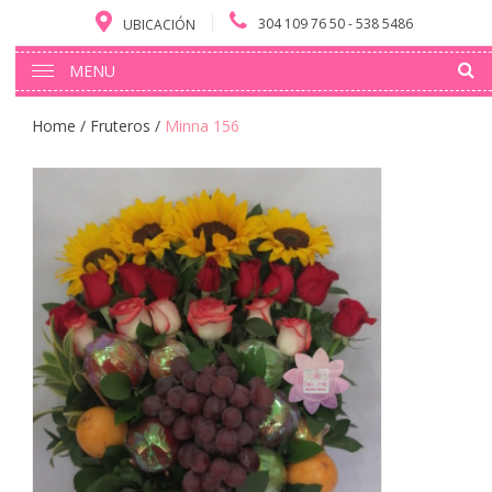
304 109 76 50 - 538 5486
UBICACIÓN
MENU
Home
/
Fruteros
/
Minna 156