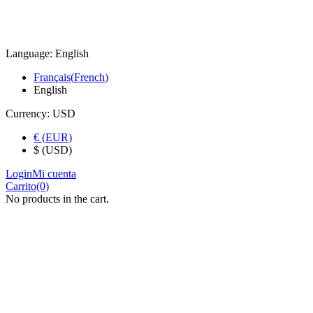
Language:
English
Français
(
French
)
English
Currency:
USD
€
(
EUR
)
$ (USD)
Login
Mi cuenta
Carrito
(0)
No products in the cart.