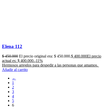
Elena 112
$
450.000
El precio original era: $ 450.000.
$
400.000
El precio
actual es: $ 400.000.
-11%
Hermosos arreglos para despedir a las personas que amamos.
Añadir al carrito
←
1
2
3
4
5
6