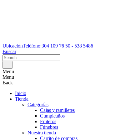
Ubicación
Teléfono:
304 109 76 50 - 538 5486
Buscar
Menu
Menu
Back
Inicio
Tienda
Categorías
Cajas y ramilletes
Cumpleaños
Fruteros
Fúnebres
Nuestra tienda
Carrito de compras