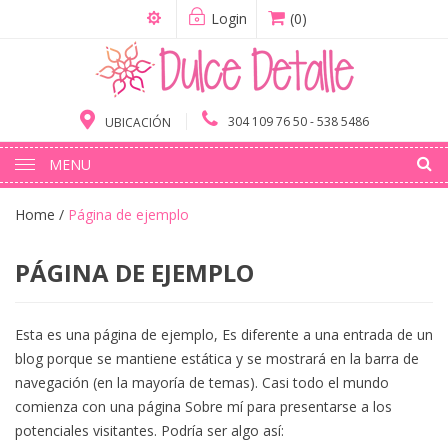
Login
(0)
304 109 76 50 - 538 5486
UBICACIÓN
MENU
Home
/
Página de ejemplo
PÁGINA DE EJEMPLO
Esta es una página de ejemplo, Es diferente a una entrada de un
blog porque se mantiene estática y se mostrará en la barra de
navegación (en la mayoría de temas). Casi todo el mundo
comienza con una página Sobre mí para presentarse a los
potenciales visitantes. Podría ser algo así: