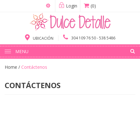
Login
(0)
304 109 76 50 - 538 5486
UBICACIÓN
MENU
Home
/
Contáctenos
CONTÁCTENOS